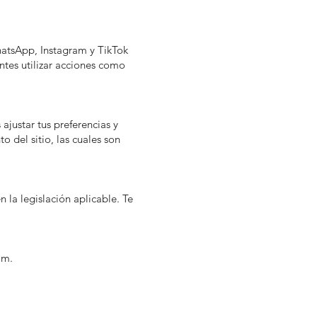
hatsApp, Instagram y TikTok
antes utilizar acciones como
ajustar tus preferencias y
 del sitio, las cuales son
 la legislación aplicable. Te
om.
a-Venta de relojes de