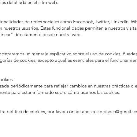
ies detallada en el sitio web.
cionalidades de redes sociales como Facebook, Twitter, LinkedIn, W
n nuestros usuarios. Estas funcionalidades permiten a nuestros visit
inear" directamente desde nuestra web.
 mostraremos un mensaje explicativo sobre el uso de cookies. Puedes 
orías de cookies, excepto aquellas esenciales para el funcionamiento
cookies
izada periódicamente para reflejar cambios en nuestras prácticas o en
mente para estar informado sobre cómo usamos las cookies.
stra política de cookies, por favor contáctanos a clocksbcn@gmail.c
Relojería ClocksBcn | Compr