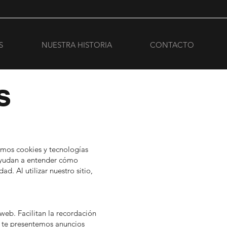
S
NUESTRA HISTORIA
CONTACTO
s
mos cookies y tecnologías
 ayudan a entender cómo
ad. Al utilizar nuestro sitio,
web. Facilitan la recordación
ue te presentemos anuncios