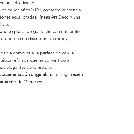
 en un solo diseño.
pios de los años 2000, conserva la esencia
iones equilibradas, líneas Art Déco y una
ible.
acabado plateado guilloché con numerales
cara ofrece un diseño más sobrio y
idable combina a la perfección con la
tética refinada que ha convertido al
s elegantes de la historia.
 documentación original.
Se entrega
recién
namiento
de 12 meses
Relojería ClocksBcn | Compr
cidad
lujo y ocasión
es