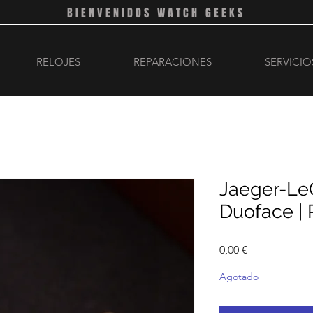
BIENVENIDOS WATCH GEEKS
RELOJES
REPARACIONES
SERVICIO
Jaeger-Le
Duoface | 
Precio
0,00 €
Agotado