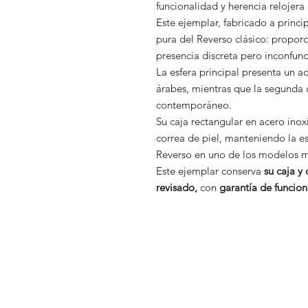
funcionalidad y herencia relojera
Este ejemplar, fabricado a princi
pura del Reverso clásico: proporc
presencia discreta pero inconfund
La esfera principal presenta un 
árabes, mientras que la segunda 
contemporáneo.
Su caja rectangular en acero inox
correa de piel, manteniendo la es
Reverso en uno de los modelos má
Este ejemplar conserva
su caja y
revisado,
con
garantía de funcio
Aviso legal
Tienda
Política de priva
Nosotros
Política de cooki
Nuestra historia