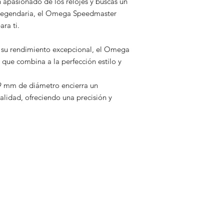
un apasionado de los relojes y buscas un
 legendaria, el Omega Speedmaster
ra ti.
y su rendimiento excepcional, el Omega
que combina a la perfección estilo y
39 mm de diámetro encierra un
lidad, ofreciendo una precisión y
Relojería ClocksBcn | Compr
cidad
lujo y ocasión
es
Pg. de Gràcia, 55, Tienda 
08007 Barcelona