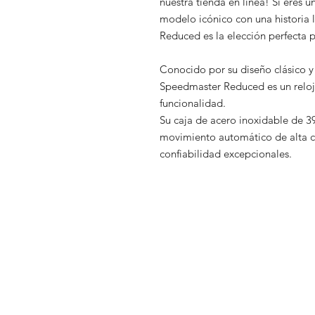
nuestra tienda en línea! Si eres 
modelo icónico con una historia
Reduced es la elección perfecta pa
Conocido por su diseño clásico 
Speedmaster Reduced es un reloj 
funcionalidad.
Su caja de acero inoxidable de 
movimiento automático de alta ca
confiabilidad excepcionales.
Aviso legal
Tienda
Política de priva
Nosotros
Política de cooki
Nuestra historia
Venda su reloj