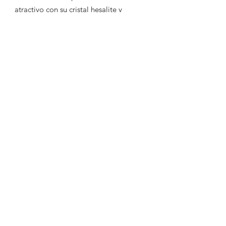
atractivo con su cristal hesalite y
bisel taquimétrico original en buen
estado. Además, cuenta con su
brazalete original (referencia
1171/1) correspondiente a la época,
lo que lo convierte en una pieza
altamente deseada tanto para
entusiastas como para
coleccionistas de relojes icónicos.
SOLICITAR INFORMACIÓN*
WhatsApp
Correo
Contacto web
Relojería ClocksBcn | Compra-Venta de
relojes de lujo y ocasión