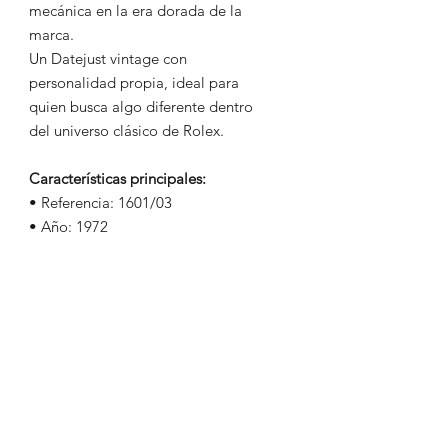
mecánica en la era dorada de la
marca.
Un Datejust vintage con
personalidad propia, ideal para
quien busca algo diferente dentro
del universo clásico de Rolex.
Características principales:
• Referencia: 1601/03
• Año: 1972
• Caja: Acero con bisel estriado en
oro amarillo 18k
• Diámetro: 36 mm
• Esfera: Gris evolucionada tipo
“Havana” con efecto “Ghost” en la
tipografía
• Cristal: Plexiglás
• Movimiento: Automático Rolex
serie 1500