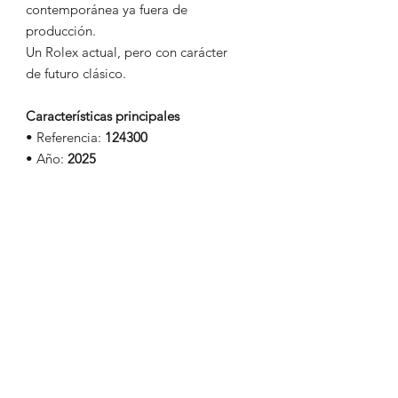
contemporánea ya fuera de
producción.
Un Rolex actual, pero con carácter
de futuro clásico.
Características principales
• Referencia:
124300
• Año:
2025
• Estado:
Nuevo a estrenar
• Caja:
Acero Oystersteel
• Diámetro:
41 mm
• Esfera:
Azul sunburst
(descatalogada en 41 mm)
• Cristal: Zafiro
• Movimiento:
Calibre Rolex 3230
automático
• Brazalete: Oyster
• Caja y documentación originales
• Garantía Rolex:
hasta 04/2030