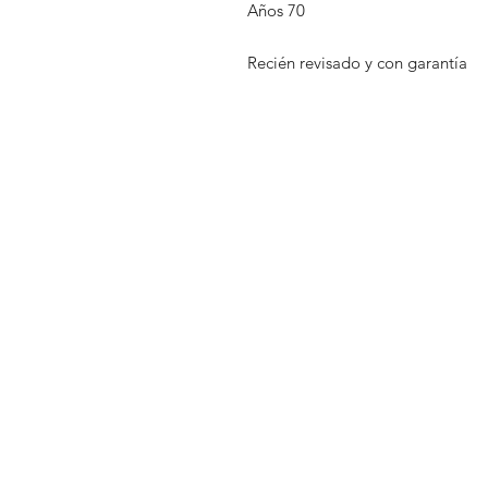
Años 70
Recién revisado y con garantía
Aviso legal
Tienda
Política de priva
Nosotros
Política de cooki
Nuestra historia
Venda su reloj
Blog
Contacto