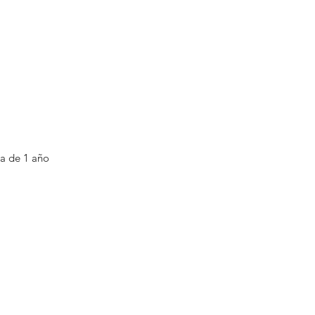
ía de 1 año
Relojería ClocksBcn | Compr
cidad
lujo y ocasión
es
Pg. de Gràcia, 55, Tienda 