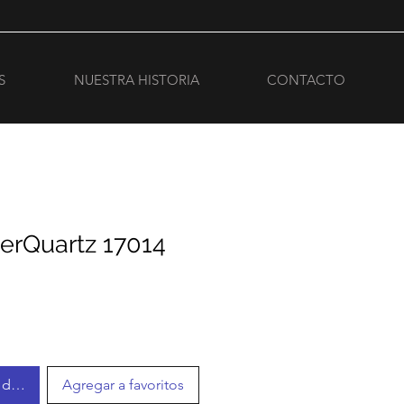
S
NUESTRA HISTORIA
CONTACTO
erQuartz 17014
r disponible
Agregar a favoritos