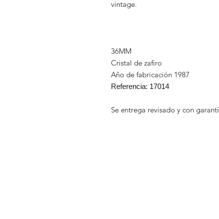
vintage.
36MM
Cristal de zafiro
Año de fabricación 1987
Referencia:
17014
Se entrega revisado y con garant
Aviso legal
Tienda
Política de priva
Nosotros
Política de cooki
Nuestra historia