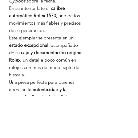
Cyclops
sobre la fecha.
En su interior late el
calibre
automático Rolex 1570
, uno de los
movimientos más fiables y precisos
de su generación.
Este ejemplar se presenta en un
estado excepcional
, acompañado
de su
caja y documentación original
Rolex
, un detalle poco común en
relojes con más de medio siglo de
historia.
Una pieza perfecta para quienes
aprecian la
autenticidad y la
elegancia discreta
de los Rolex
vintage.
Se entrega revisado, con garantía
de funcionamiento y factura de
compra.