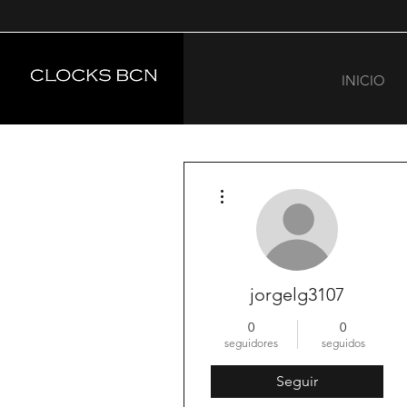
INICIO
Más acciones
jorgelg3107
0
0
seguidores
seguidos
Seguir