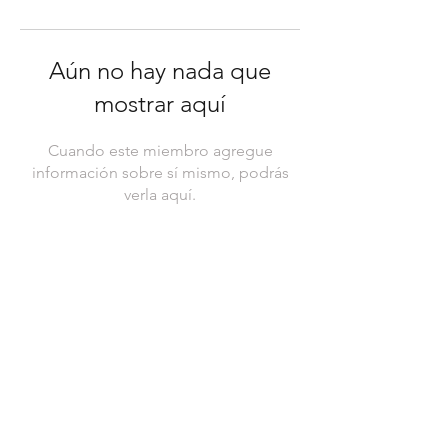
Aún no hay nada que
mostrar aquí
Cuando este miembro agregue
información sobre sí mismo, podrás
verla aquí.
Relojería ClocksBcn | Compra-Venta de
relojes de lujo y ocasión
Pg. de Gràcia, 55, Tienda 42, L'Eixample,
08007 Barcelona
63401518