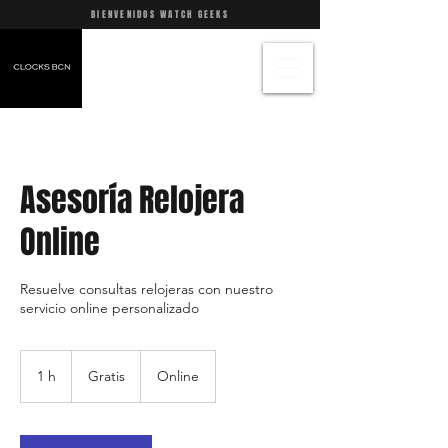
BIENVENIDOS WATCH GEEKS
Asesoría Relojera
Online
Resuelve consultas relojeras con nuestro
servicio online personalizado
Gratis
1 h
1
Gratis
Online