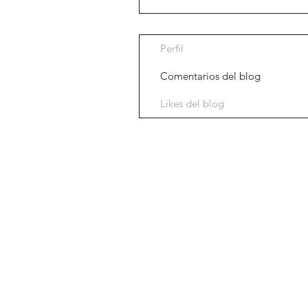
Perfil
Comentarios del blog
Likes del blog
Aviso legal
Tienda
Política de priva
Nosotros
Política de cooki
Nuestra historia
Venda su reloj
Blog
Contacto