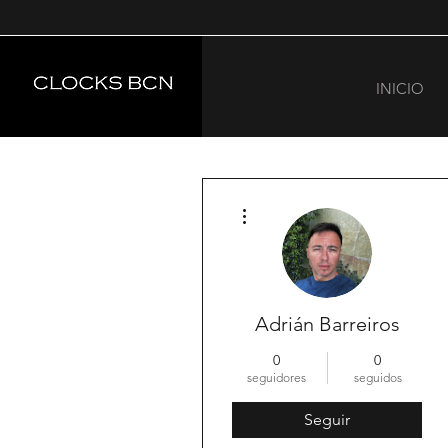
INICIO
Más acciones
Adrián Barreiros
0
0
seguidores
seguidos
Seguir