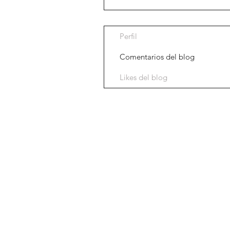
Perfil
Comentarios del blog
Likes del blog
Aviso legal
Tienda
Política de priva
Nosotros
Política de cooki
Nuestra historia
Venda su reloj
Blog
Contacto