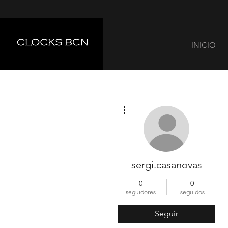
INICIO
Más acciones
sergi.casanovas
0
0
seguidores
seguidos
Seguir